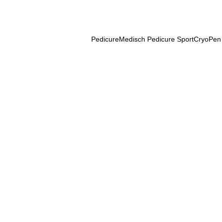
Pedicure
Medisch Pedicure Sport
CryoPen
ling